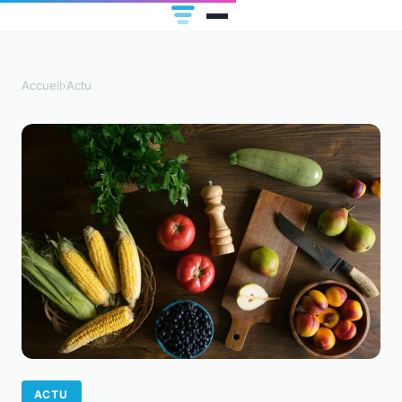
Accueil
›
Actu
ACTU