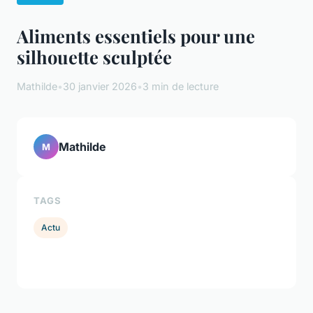
Aliments essentiels pour une
silhouette sculptée
Mathilde
•
30 janvier 2026
•
3 min de lecture
Mathilde
M
TAGS
Actu