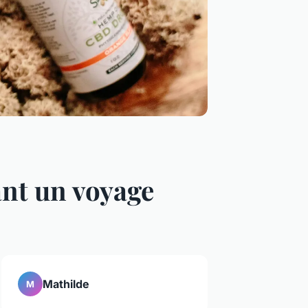
ant un voyage
Mathilde
M