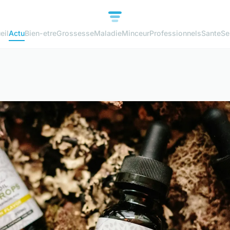
eil
Actu
Bien-etre
Grossesse
Maladie
Minceur
Professionnels
Sante
Se