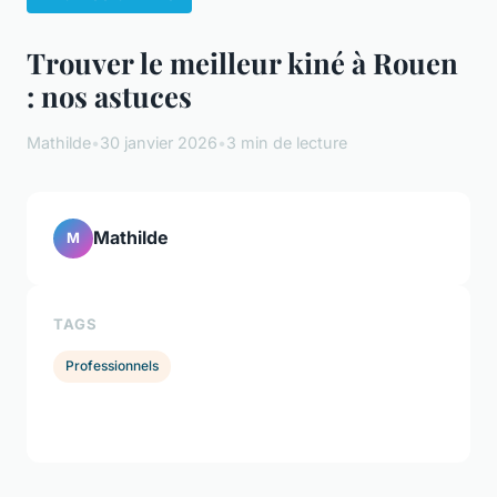
Trouver le meilleur kiné à Rouen
: nos astuces
Mathilde
•
30 janvier 2026
•
3 min de lecture
Mathilde
M
TAGS
Professionnels