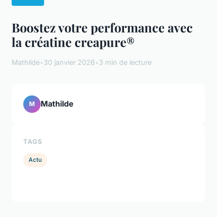
Boostez votre performance avec
la créatine creapure®
Mathilde
•
30 janvier 2026
•
3 min de lecture
Mathilde
M
TAGS
Actu