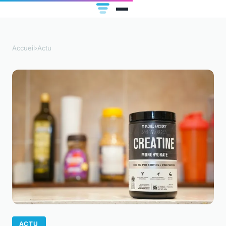
Accueil
›
Actu
ACTU