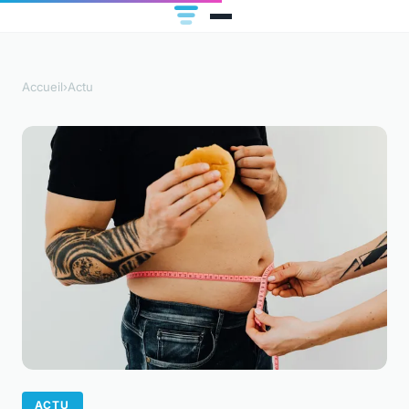
Accueil
›
Actu
ACTU