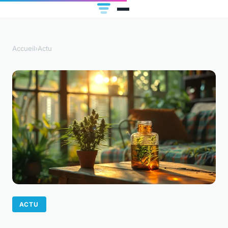
Accueil
›
Actu
ACTU