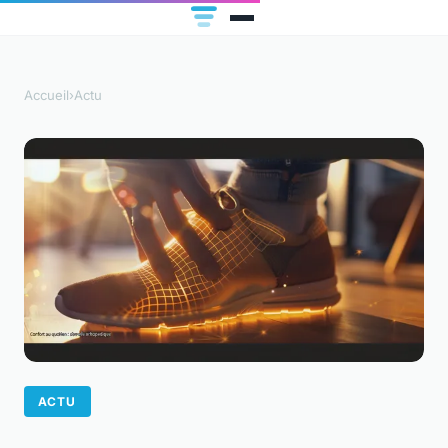
Accueil
›
Actu
ACTU