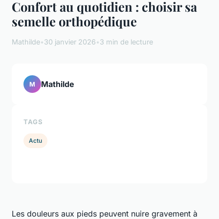
Confort au quotidien : choisir sa
semelle orthopédique
Mathilde
•
30 janvier 2026
•
3 min de lecture
Mathilde
M
TAGS
Actu
Les douleurs aux pieds peuvent nuire gravement à