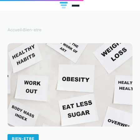
Accueil
›
Bien-etre
BIEN-ETRE