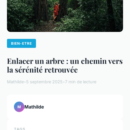
BIEN-ETRE
Enlacer un arbre : un chemin vers
la sérénité retrouvée
Mathilde
•
5 septembre 2025
•
7 min de lecture
Mathilde
M
TAGS